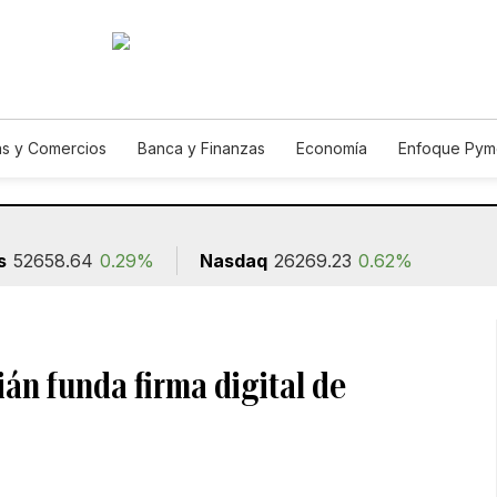
s y Comercios
Banca y Finanzas
Economía
Enfoque Pym
ismo
Consumo
Autos
Agro
Construcción
s
52658.64
0.29%
Nasdaq
26269.23
0.62%
án funda firma digital de