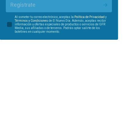
Regístrate
Al someter tu correo electrónico, aceptas la
Política de Privacidad
y
Términos y Condiciones
de El Nuevo Día. Además, aceptas recibir
información u ofertas especiales de productos o servicios de GFR
Media, sus afiliadas o de terceros. Podrás optar salirte de los
boletines en cualquier momento.