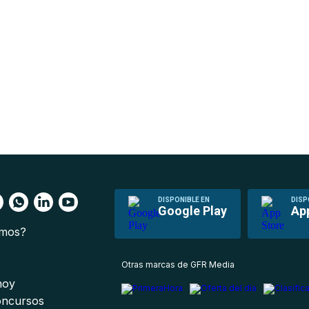
DISPONIBLE EN
DISP
Google Play
Ap
omos?
s
Otras marcas de GFR Media
 hoy
oncursos