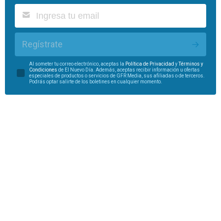
Regístrate
Al someter tu correo electrónico, aceptas la
Política de Privacidad
y
Términos y
Condiciones
de El Nuevo Día. Además, aceptas recibir información u ofertas
especiales de productos o servicios de GFR Media, sus afiliadas o de terceros.
Podrás optar salirte de los boletines en cualquier momento.