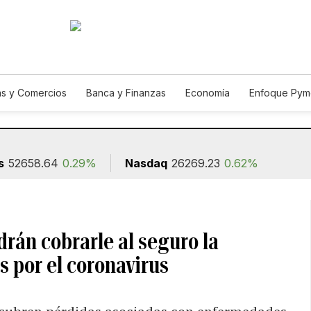
s y Comercios
Banca y Finanzas
Economía
Enfoque Pym
ismo
Consumo
Autos
Agro
Construcción
s
52658.64
0.29%
Nasdaq
26269.23
0.62%
rán cobrarle al seguro la
s por el coronavirus