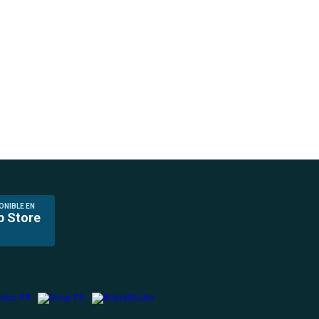
ONIBLE EN
p Store