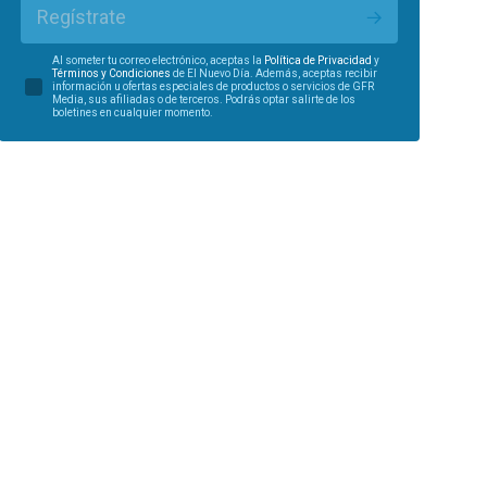
Regístrate
Al someter tu correo electrónico, aceptas la
Política de Privacidad
y
Términos y Condiciones
de El Nuevo Día. Además, aceptas recibir
información u ofertas especiales de productos o servicios de GFR
Media, sus afiliadas o de terceros. Podrás optar salirte de los
boletines en cualquier momento.