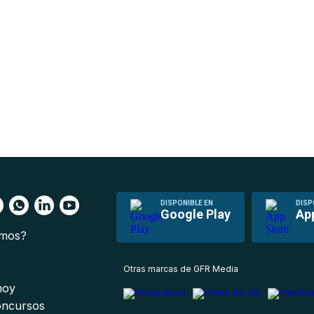
DISPONIBLE EN
DISP
Google Play
Ap
omos?
s
Otras marcas de GFR Media
 hoy
oncursos