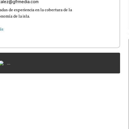
nzalez@gfrmedia.com
das de experiencia en la cobertura de la
nomía de la isla.
ás
...