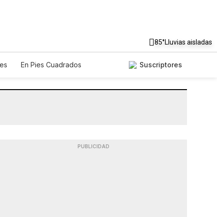
85°
Lluvias aisladas
es
En Pies Cuadrados
Suscriptores
PUBLICIDAD