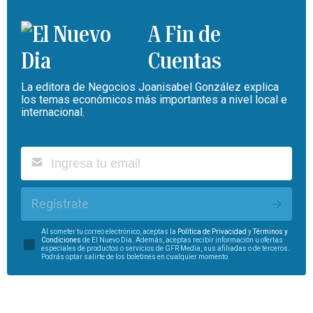
A Fin de
Cuentas
La editora de Negocios Joanisabel González explica
los temas económicos más importantes a nivel local e
internacional.
Regístrate
Al someter tu correo electrónico, aceptas la
Política de Privacidad
y
Términos y
Condiciones
de El Nuevo Día. Además, aceptas recibir información u ofertas
especiales de productos o servicios de GFR Media, sus afiliadas o de terceros.
Podrás optar salirte de los boletines en cualquier momento.