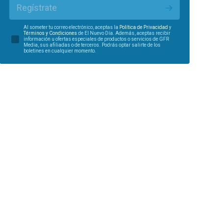
Regístrate
Al someter tu correo electrónico, aceptas la
Política de Privacidad
y
Términos y Condiciones
de El Nuevo Día. Además, aceptas recibir
información u ofertas especiales de productos o servicios de GFR
Media, sus afiliadas o de terceros. Podrás optar salirte de los
boletines en cualquier momento.