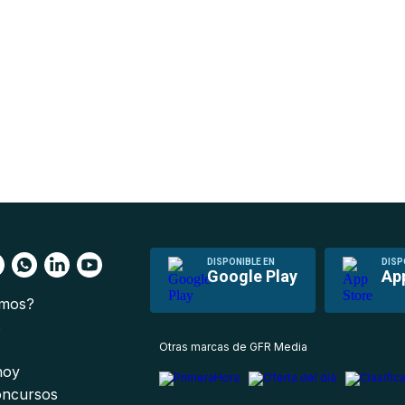
DISPONIBLE EN
DISP
Google Play
Ap
omos?
s
Otras marcas de GFR Media
 hoy
oncursos