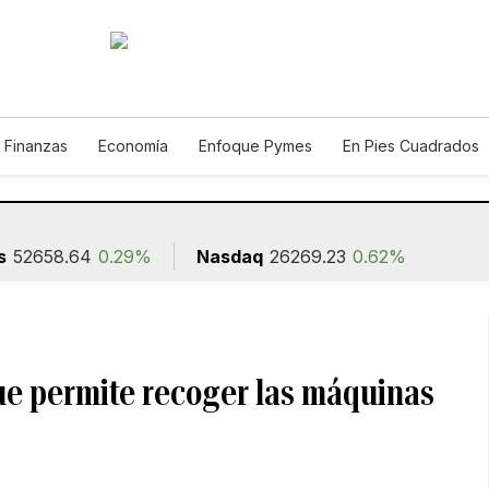
 Finanzas
Economía
Enfoque Pymes
En Pies Cuadrados
o
Construcción
s
52658.64
0.29%
Nasdaq
26269.23
0.62%
ue permite recoger las máquinas