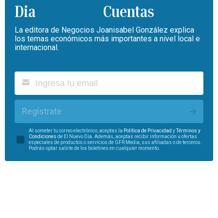
Cuentas
La editora de Negocios Joanisabel González explica
los temas económicos más importantes a nivel local e
internacional.
Regístrate
Al someter tu correo electrónico, aceptas la
Política de Privacidad
y
Términos y
Condiciones
de El Nuevo Día. Además, aceptas recibir información u ofertas
especiales de productos o servicios de GFR Media, sus afiliadas o de terceros.
Podrás optar salirte de los boletines en cualquier momento.