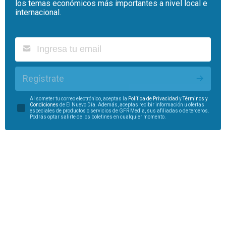
los temas económicos más importantes a nivel local e
internacional.
Regístrate
Al someter tu correo electrónico, aceptas la
Política de Privacidad
y
Términos y
Condiciones
de El Nuevo Día. Además, aceptas recibir información u ofertas
especiales de productos o servicios de GFR Media, sus afiliadas o de terceros.
Podrás optar salirte de los boletines en cualquier momento.