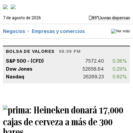
7 de agosto de 2026
89°
Lluvias dispersas
Negocios
Empresas y comercios
BOLSA DE VALORES
08:09 PM
S&P 500 - (CFD)
7572.40
0.38%
Dow Jones
52658.64
0.29%
Nasdaq
26269.23
0.62%
Heineken donará 17,000
cajas de cerveza a más de 300
bares