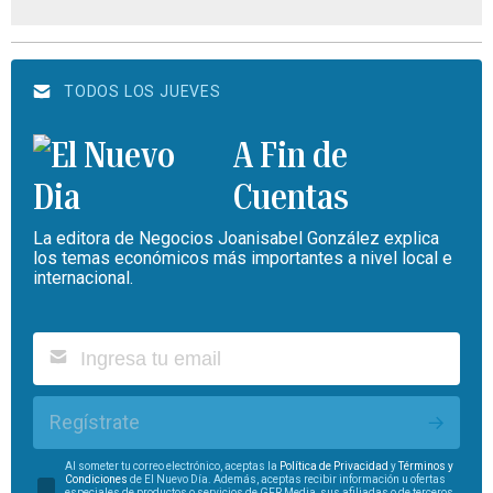
TODOS LOS JUEVES
A Fin de
Cuentas
La editora de Negocios Joanisabel González explica
los temas económicos más importantes a nivel local e
internacional.
Regístrate
Al someter tu correo electrónico, aceptas la
Política de Privacidad
y
Términos y
Condiciones
de El Nuevo Día. Además, aceptas recibir información u ofertas
especiales de productos o servicios de GFR Media, sus afiliadas o de terceros.