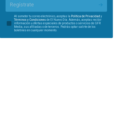
Regístrate
Al someter tu correo electrónico, aceptas la
Política de Privacidad
y
Términos y Condiciones
de El Nuevo Día. Además, aceptas recibir
información u ofertas especiales de productos o servicios de GFR
Media, sus afiliadas o de terceros. Podrás optar salirte de los
boletines en cualquier momento.