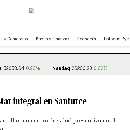
s y Comercios
Banca y Finanzas
Economía
Enfoque Pym
ismo
Consumo
Autos
Agro
Construcción
s
52658.64
0.29%
Nasdaq
26269.23
0.62%
star integral en Santurce
rrollan un centro de salud preventivo en el
la