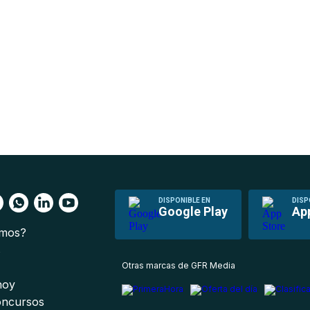
DISPONIBLE EN
DISP
Google Play
Ap
omos?
s
Otras marcas de GFR Media
 hoy
oncursos