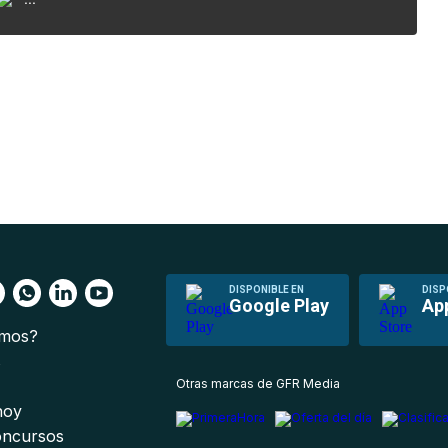
DISPONIBLE EN
DISP
Google Play
Ap
omos?
s
Otras marcas de GFR Media
 hoy
oncursos