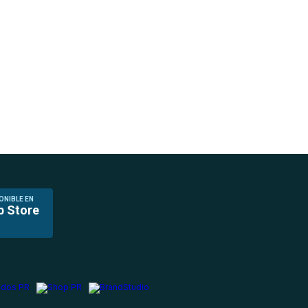
ONIBLE EN
p Store