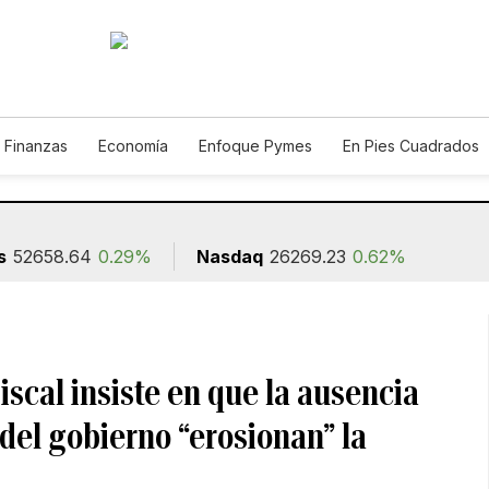
 Finanzas
Economía
Enfoque Pymes
En Pies Cuadrados
o
Construcción
s
52658.64
0.29%
Nasdaq
26269.23
0.62%
iscal insiste en que la ausencia
del gobierno “erosionan” la