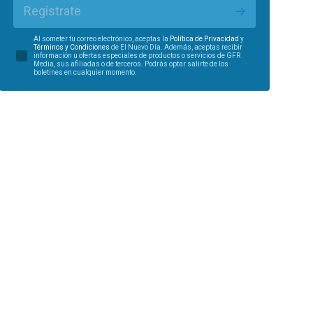
Regístrate
Al someter tu correo electrónico, aceptas la
Política de Privacidad
y
Términos y Condiciones
de El Nuevo Día. Además, aceptas recibir
información u ofertas especiales de productos o servicios de GFR
Media, sus afiliadas o de terceros. Podrás optar salirte de los
boletines en cualquier momento.