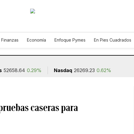
 Finanzas
Economía
Enfoque Pymes
En Pies Cuadrados
o
Construcción
s
52658.64
0.29%
Nasdaq
26269.23
0.62%
pruebas caseras para