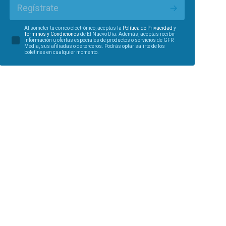
Regístrate
Al someter tu correo electrónico, aceptas la
Política de Privacidad
y
Términos y Condiciones
de El Nuevo Día. Además, aceptas recibir
información u ofertas especiales de productos o servicios de GFR
Media, sus afiliadas o de terceros. Podrás optar salirte de los
boletines en cualquier momento.