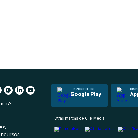
DISPONIBLE EN
DISP
Google Play
Ap
omos?
s
Otras marcas de GFR Media
 hoy
oncursos