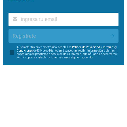
Regístrate
Al someter tu correo electrónico, aceptas la
Política de Privacidad
y
Términos y
Condiciones
de El Nuevo Día. Además, aceptas recibir información u ofertas
especiales de productos o servicios de GFR Media, sus afiliadas o de terceros.
Podrás optar salirte de los boletines en cualquier momento.