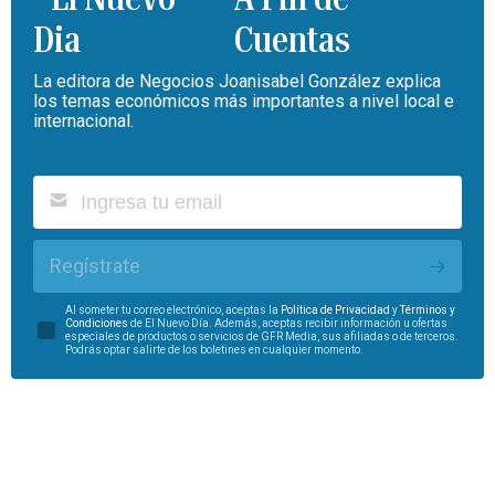
Cuentas
La editora de Negocios Joanisabel González explica
los temas económicos más importantes a nivel local e
internacional.
Regístrate
Al someter tu correo electrónico, aceptas la
Política de Privacidad
y
Términos y
Condiciones
de El Nuevo Día. Además, aceptas recibir información u ofertas
especiales de productos o servicios de GFR Media, sus afiliadas o de terceros.
Podrás optar salirte de los boletines en cualquier momento.