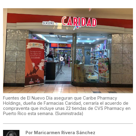
Fuentes de El Nuevo Día aseguran que Caribe Pharmacy
Holdings, dueña de Farmacias Caridad, cerraría el acuerdo de
compraventa que incluye unas 22 tiendas de CVS Pharmacy en
Puerto Rico esta semana.
(
Suministrada
)
Por
Maricarmen Rivera Sánchez