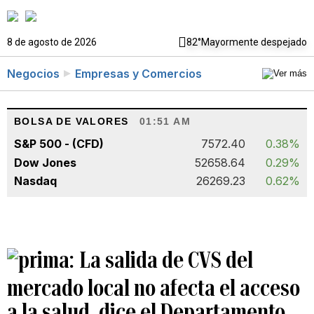
8 de agosto de 2026
82°
Mayormente despejado
Negocios
Empresas y Comercios
BOLSA DE VALORES
01:51 AM
S&P 500 - (CFD)
7572.40
0.38%
Dow Jones
52658.64
0.29%
Nasdaq
26269.23
0.62%
La salida de CVS del
mercado local no afecta el acceso
a la salud, dice el Departamento