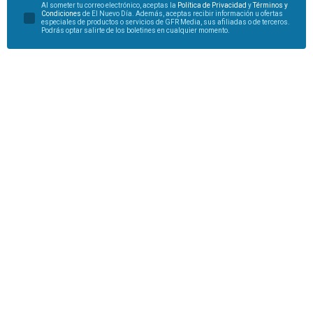
Al someter tu correo electrónico, aceptas la
Política de Privacidad
y
Términos y
Condiciones
de El Nuevo Día. Además, aceptas recibir información u ofertas
especiales de productos o servicios de GFR Media, sus afiliadas o de terceros.
Podrás optar salirte de los boletines en cualquier momento.