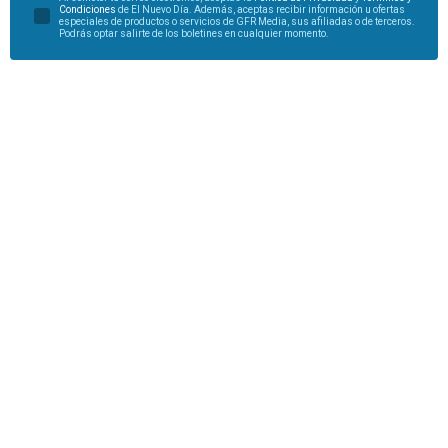
Condiciones
de El Nuevo Día. Además, aceptas recibir información u ofertas
especiales de productos o servicios de GFR Media, sus afiliadas o de terceros.
Podrás optar salirte de los boletines en cualquier momento.