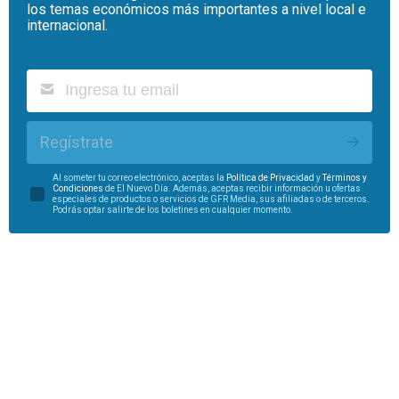
los temas económicos más importantes a nivel local e
internacional.
Regístrate
Al someter tu correo electrónico, aceptas la
Política de Privacidad
y
Términos y
Condiciones
de El Nuevo Día. Además, aceptas recibir información u ofertas
especiales de productos o servicios de GFR Media, sus afiliadas o de terceros.
Podrás optar salirte de los boletines en cualquier momento.