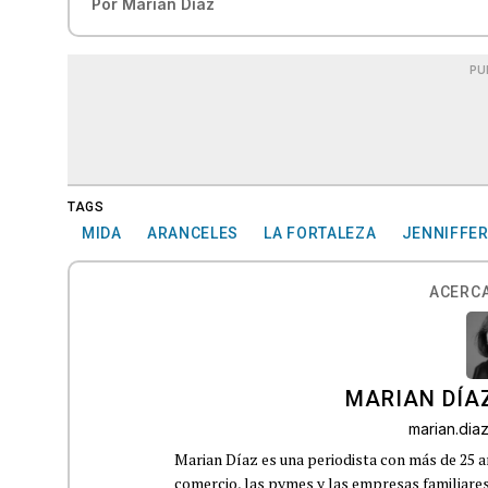
Por
Marian Díaz
PU
TAGS
MIDA
ARANCELES
LA FORTALEZA
JENNIFFE
ACERCA
MARIAN DÍA
marian.di
Marian Díaz es una periodista con más de 25 añ
comercio, las pymes y las empresas familiares