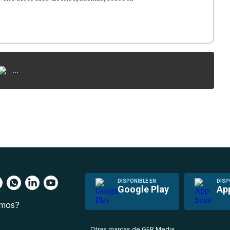
...
DISPONIBLE EN
DISP
Google Play
Ap
omos?
s
Otras marcas de GFR Media