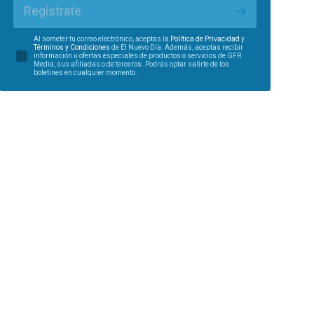
Regístrate
Al someter tu correo electrónico, aceptas la
Política de Privacidad
y
Términos y Condiciones
de El Nuevo Día. Además, aceptas recibir
información u ofertas especiales de productos o servicios de GFR
Media, sus afiliadas o de terceros. Podrás optar salirte de los
boletines en cualquier momento.