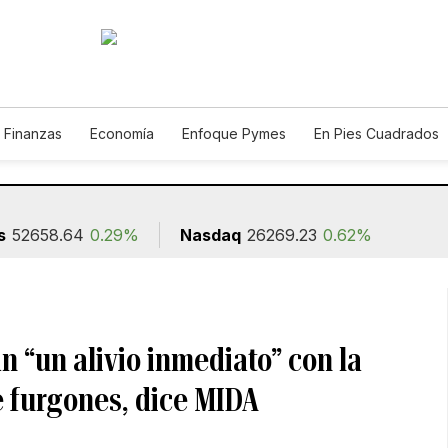
 Finanzas
Economía
Enfoque Pymes
En Pies Cuadrados
o
Construcción
s
52658.64
0.29%
Nasdaq
26269.23
0.62%
 “un alivio inmediato” con la
e furgones, dice MIDA