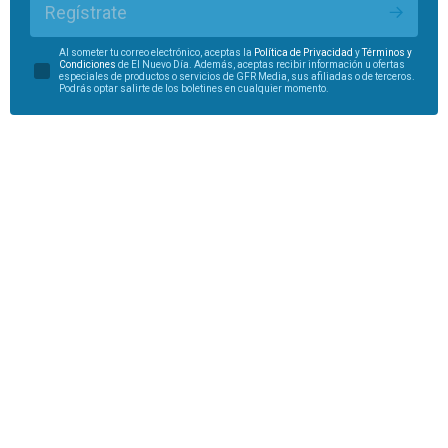
Regístrate
Al someter tu correo electrónico, aceptas la
Política de Privacidad
y
Términos y
Condiciones
de El Nuevo Día. Además, aceptas recibir información u ofertas
especiales de productos o servicios de GFR Media, sus afiliadas o de terceros.
Podrás optar salirte de los boletines en cualquier momento.