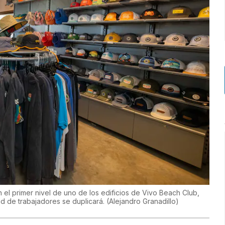
el primer nivel de uno de los edificios de Vivo Beach Club,
ad de trabajadores se duplicará.
(
Alejandro Granadillo
)