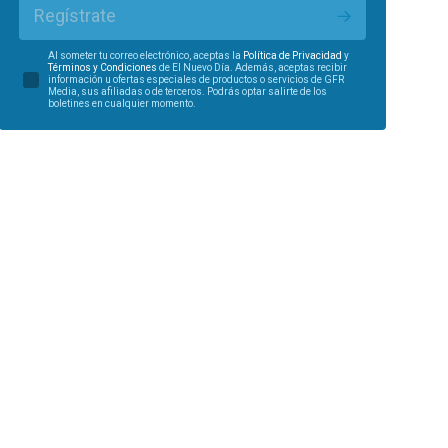
Regístrate
Al someter tu correo electrónico, aceptas la
Política de Privacidad
y
Términos y Condiciones
de El Nuevo Día. Además, aceptas recibir
información u ofertas especiales de productos o servicios de GFR
Media, sus afiliadas o de terceros. Podrás optar salirte de los
boletines en cualquier momento.