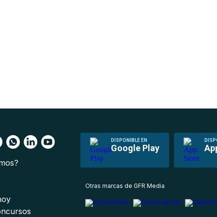
DISPONIBLE EN
DISP
Google Play
Ap
omos?
s
Otras marcas de GFR Media
 hoy
oncursos