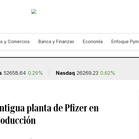
s y Comercios
Banca y Finanzas
Economía
Enfoque Pym
ismo
Consumo
Autos
Agro
Construcción
s
52658.64
0.29%
Nasdaq
26269.23
0.62%
tigua planta de Pfizer en
producción