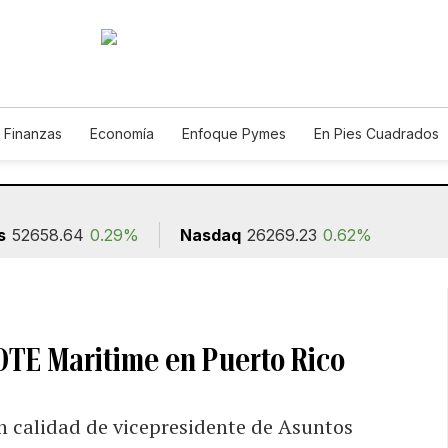
 Finanzas
Economía
Enfoque Pymes
En Pies Cuadrados
o
Construcción
s
52658.64
0.29%
Nasdaq
26269.23
0.62%
OTE Maritime en Puerto Rico
n calidad de vicepresidente de Asuntos