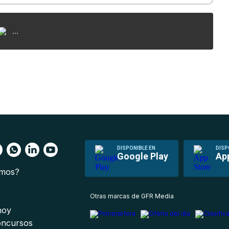
...
DISPONIBLE EN
DISP
Google Play
Ap
omos?
s
Otras marcas de GFR Media
 hoy
oncursos