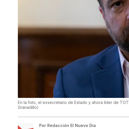
En la foto, el exsecretario de Estado y ahora líder de TO
Granadillo
)
Por
Redacción El Nuevo Día