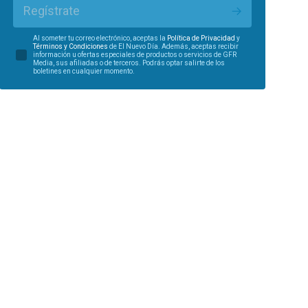
Regístrate
Al someter tu correo electrónico, aceptas la
Política de Privacidad
y
Términos y Condiciones
de El Nuevo Día. Además, aceptas recibir
información u ofertas especiales de productos o servicios de GFR
Media, sus afiliadas o de terceros. Podrás optar salirte de los
boletines en cualquier momento.