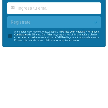
Regístrate
Al someter tu correo electrónico, aceptas la
Política de Privacidad
y
Términos y
Condiciones
de El Nuevo Día. Además, aceptas recibir información u ofertas
especiales de productos o servicios de GFR Media, sus afiliadas o de terceros.
Podrás optar salirte de los boletines en cualquier momento.