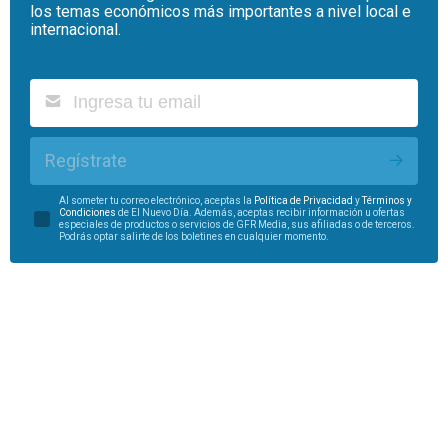
los temas económicos más importantes a nivel local e
internacional.
Regístrate
Al someter tu correo electrónico, aceptas la
Política de Privacidad
y
Términos y
Condiciones
de El Nuevo Día. Además, aceptas recibir información u ofertas
especiales de productos o servicios de GFR Media, sus afiliadas o de terceros.
Podrás optar salirte de los boletines en cualquier momento.