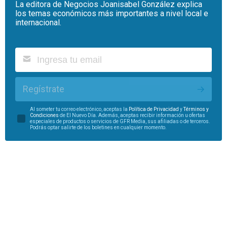
La editora de Negocios Joanisabel González explica
los temas económicos más importantes a nivel local e
internacional.
Regístrate
Al someter tu correo electrónico, aceptas la
Política de Privacidad
y
Términos y
Condiciones
de El Nuevo Día. Además, aceptas recibir información u ofertas
especiales de productos o servicios de GFR Media, sus afiliadas o de terceros.
Podrás optar salirte de los boletines en cualquier momento.