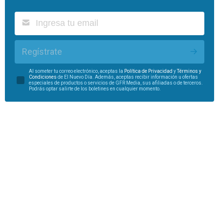
Regístrate
Al someter tu correo electrónico, aceptas la
Política de Privacidad
y
Términos y
Condiciones
de El Nuevo Día. Además, aceptas recibir información u ofertas
especiales de productos o servicios de GFR Media, sus afiliadas o de terceros.
Podrás optar salirte de los boletines en cualquier momento.