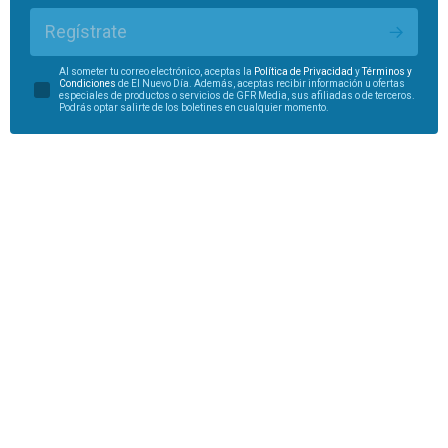
Regístrate
Al someter tu correo electrónico, aceptas la
Política de Privacidad
y
Términos y
Condiciones
de El Nuevo Día. Además, aceptas recibir información u ofertas
especiales de productos o servicios de GFR Media, sus afiliadas o de terceros.
Podrás optar salirte de los boletines en cualquier momento.