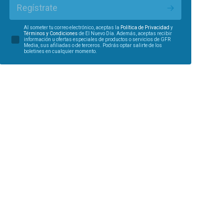
Regístrate
Al someter tu correo electrónico, aceptas la
Política de Privacidad
y
Términos y Condiciones
de El Nuevo Día. Además, aceptas recibir
información u ofertas especiales de productos o servicios de GFR
Media, sus afiliadas o de terceros. Podrás optar salirte de los
boletines en cualquier momento.