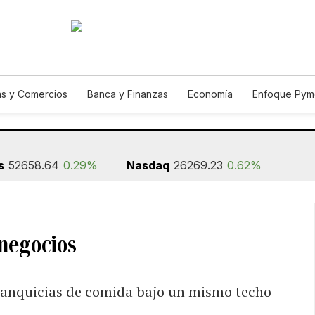
s y Comercios
Banca y Finanzas
Economía
Enfoque Pym
ismo
Consumo
Autos
Agro
Construcción
s
52658.64
0.29%
Nasdaq
26269.23
0.62%
negocios
 franquicias de comida bajo un mismo techo