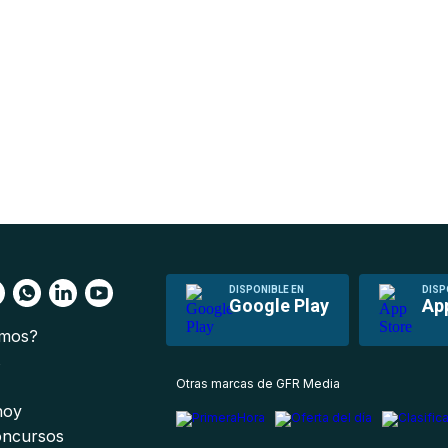
DISPONIBLE EN
DISP
Google Play
Ap
omos?
s
Otras marcas de GFR Media
 hoy
oncursos