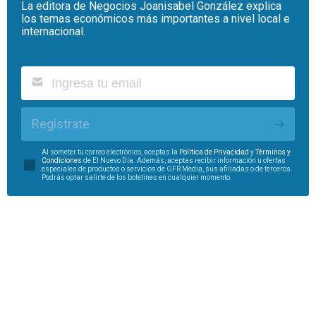
La editora de Negocios Joanisabel González explica
los temas económicos más importantes a nivel local e
internacional.
Regístrate
Al someter tu correo electrónico, aceptas la
Política de Privacidad
y
Términos y
Condiciones
de El Nuevo Día. Además, aceptas recibir información u ofertas
especiales de productos o servicios de GFR Media, sus afiliadas o de terceros.
Podrás optar salirte de los boletines en cualquier momento.