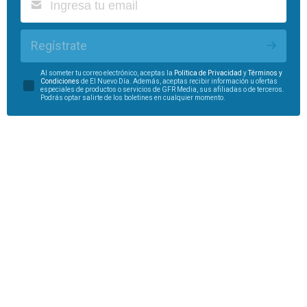
Regístrate
Al someter tu correo electrónico, aceptas la
Política de Privacidad
y
Términos y
Condiciones
de El Nuevo Día. Además, aceptas recibir información u ofertas
especiales de productos o servicios de GFR Media, sus afiliadas o de terceros.
Podrás optar salirte de los boletines en cualquier momento.