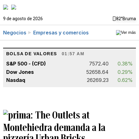
9 de agosto de 2026
82°
Bruma
Negocios
Empresas y comercios
BOLSA DE VALORES
01:57 AM
S&P 500 - (CFD)
7572.40
0.38%
Dow Jones
52658.64
0.29%
Nasdaq
26269.23
0.62%
The Outlets at
Montehiedra demanda a la
pizzería Urban Bricks