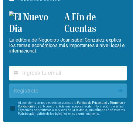
A Fin de
Cuentas
La editora de Negocios Joanisabel González explica
los temas económicos más importantes a nivel local e
internacional.
Regístrate
Al someter tu correo electrónico, aceptas la
Política de Privacidad
y
Términos y
Condiciones
de El Nuevo Día. Además, aceptas recibir información u ofertas
especiales de productos o servicios de GFR Media, sus afiliadas o de terceros.
Podrás optar salirte de los boletines en cualquier momento.