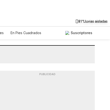
81°
Lluvias aisladas
es
En Pies Cuadrados
Suscriptores
PUBLICIDAD