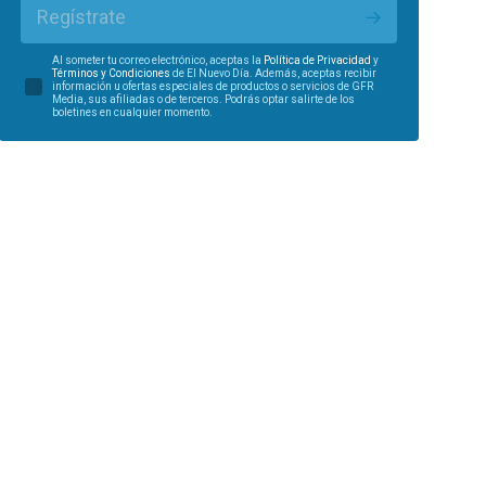
Regístrate
Al someter tu correo electrónico, aceptas la
Política de Privacidad
y
Términos y Condiciones
de El Nuevo Día. Además, aceptas recibir
información u ofertas especiales de productos o servicios de GFR
Media, sus afiliadas o de terceros. Podrás optar salirte de los
boletines en cualquier momento.