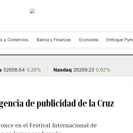
s y Comercios
Banca y Finanzas
Economía
Enfoque Pym
ismo
Consumo
Autos
Agro
Construcción
s
52658.64
0.29%
Nasdaq
26269.23
0.62%
gencia de publicidad de la Cruz
once en el Festival Internacional de