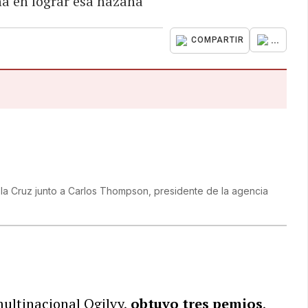
ña en lograr esa hazaña
...
COMPARTIR
De la Cruz junto a Carlos Thompson, presidente de la agencia
 multinacional Ogilvy,
obtuvo tres pemios
,