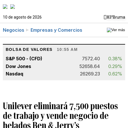
10 de agosto de 2026
83°
Bruma
Negocios
Empresas y Comercios
BOLSA DE VALORES
10:55 AM
S&P 500 - (CFD)
7572.40
0.38%
Dow Jones
52658.64
0.29%
Nasdaq
26269.23
0.62%
Unilever eliminará 7,500 puestos
de trabajo y vende negocio de
helados Ben & Jerry’s