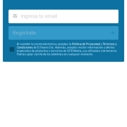
Regístrate
Al someter tu correo electrónico, aceptas la
Política de Privacidad
y
Términos y
Condiciones
de El Nuevo Día. Además, aceptas recibir información u ofertas
especiales de productos o servicios de GFR Media, sus afiliadas o de terceros.
Podrás optar salirte de los boletines en cualquier momento.