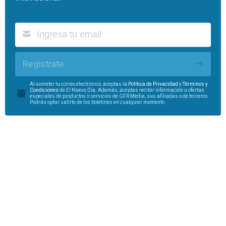
Regístrate
Al someter tu correo electrónico, aceptas la
Política de Privacidad
y
Términos y
Condiciones
de El Nuevo Día. Además, aceptas recibir información u ofertas
especiales de productos o servicios de GFR Media, sus afiliadas o de terceros.
Podrás optar salirte de los boletines en cualquier momento.