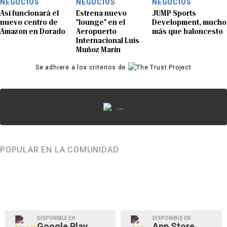
NEGOCIOS
NEGOCIOS
NEGOCIOS
Así funcionará el
Estrena nuevo
JUMP Sports
nuevo centro de
"lounge" en el
Development, mucho
Amazon en Dorado
Aeropuerto
más que baloncesto
Internacional Luis
Muñoz Marín
Se adhiere a los criterios de
...
POPULAR EN LA COMUNIDAD
DISPONIBLE EN
DISPONIBLE EN
Google Play
App Store