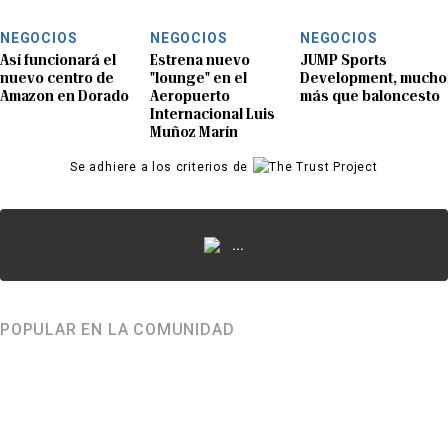
NEGOCIOS
NEGOCIOS
NEGOCIOS
Así funcionará el
Estrena nuevo
JUMP Sports
nuevo centro de
"lounge" en el
Development, mucho
Amazon en Dorado
Aeropuerto
más que baloncesto
Internacional Luis
Muñoz Marín
Se adhiere a los criterios de
...
POPULAR EN LA COMUNIDAD