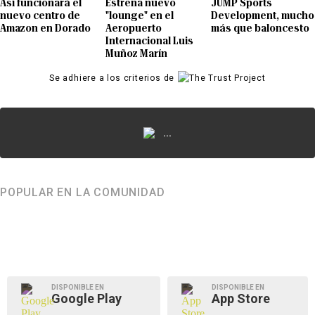
Así funcionará el
Estrena nuevo
JUMP Sports
nuevo centro de
"lounge" en el
Development, mucho
Amazon en Dorado
Aeropuerto
más que baloncesto
Internacional Luis
Muñoz Marín
Se adhiere a los criterios de
...
POPULAR EN LA COMUNIDAD
DISPONIBLE EN
DISPONIBLE EN
Google Play
App Store