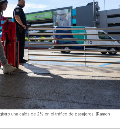
gistró una caída de 2% en el tráfico de pasajeros.
(
Ramon