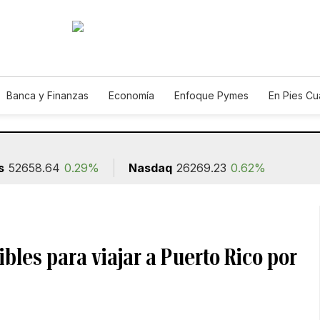
Banca y Finanzas
Economía
Enfoque Pymes
En Pies C
n
s
52658.64
0.29%
Nasdaq
26269.23
0.62%
bles para viajar a Puerto Rico por