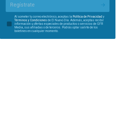
Regístrate
Al someter tu correo electrónico, aceptas la
Política de Privacidad
y
Términos y Condiciones
de El Nuevo Día. Además, aceptas recibir
información u ofertas especiales de productos o servicios de GFR
Media, sus afiliadas o de terceros. Podrás optar salirte de los
boletines en cualquier momento.