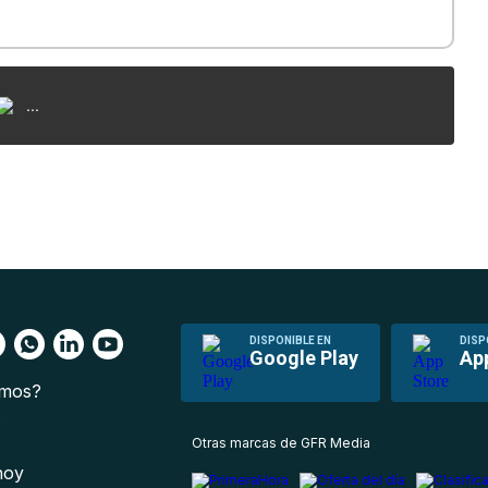
...
DISPONIBLE EN
DISP
Google Play
Ap
omos?
s
Otras marcas de GFR Media
 hoy