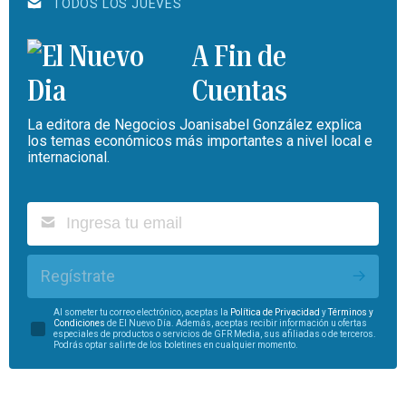
TODOS LOS JUEVES
A Fin de
Cuentas
La editora de Negocios Joanisabel González explica
los temas económicos más importantes a nivel local e
internacional.
Regístrate
Al someter tu correo electrónico, aceptas la
Política de Privacidad
y
Términos y
Condiciones
de El Nuevo Día. Además, aceptas recibir información u ofertas
especiales de productos o servicios de GFR Media, sus afiliadas o de terceros.
Podrás optar salirte de los boletines en cualquier momento.