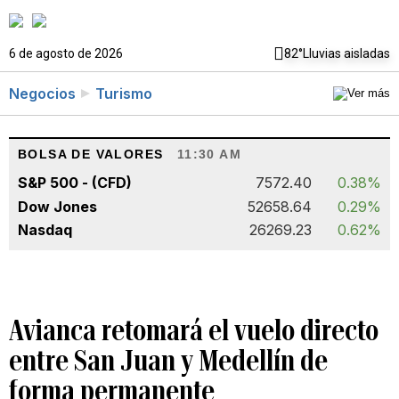
6 de agosto de 2026
82°
Lluvias aisladas
Negocios
Turismo
BOLSA DE VALORES
11:30 AM
S&P 500 - (CFD)
7572.40
0.38%
Dow Jones
52658.64
0.29%
Nasdaq
26269.23
0.62%
Avianca retomará el vuelo directo
entre San Juan y Medellín de
forma permanente