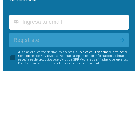
Regístrate
Al someter tu correo electrónico, aceptas la
Política de Privacidad
y
Términos y
Condiciones
de El Nuevo Día. Además, aceptas recibir información u ofertas
especiales de productos o servicios de GFR Media, sus afiliadas o de terceros.
Podrás optar salirte de los boletines en cualquier momento.