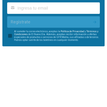
Regístrate
Al someter tu correo electrónico, aceptas la
Política de Privacidad
y
Términos y
Condiciones
de El Nuevo Día. Además, aceptas recibir información u ofertas
especiales de productos o servicios de GFR Media, sus afiliadas o de terceros.
Podrás optar salirte de los boletines en cualquier momento.