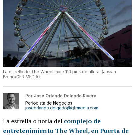
La estrella de The Wheel mide 110 pies de altura.
(
Josian
Bruno/GFR MEDIA
)
Por
José Orlando Delgado Rivera
Periodista de Negocios
joseorlando.delgado@gfrmedia.com
La estrella o noria del
complejo de
entretenimiento The Wheel, en Puerta de