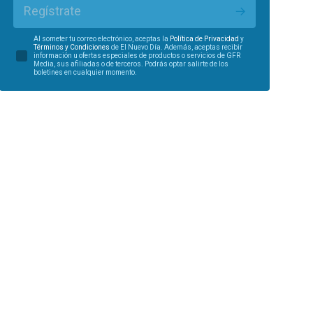
Regístrate
Al someter tu correo electrónico, aceptas la
Política de Privacidad
y
Términos y Condiciones
de El Nuevo Día. Además, aceptas recibir
información u ofertas especiales de productos o servicios de GFR
Media, sus afiliadas o de terceros. Podrás optar salirte de los
boletines en cualquier momento.