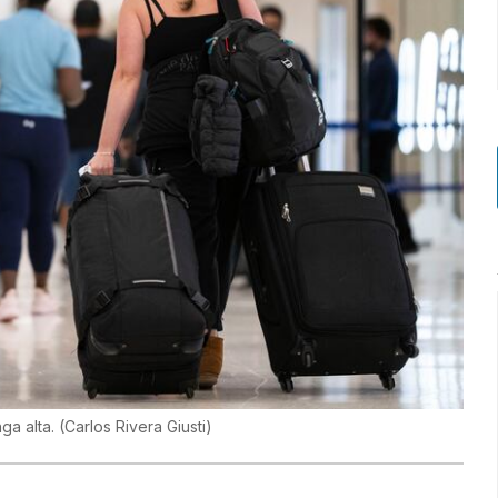
ga alta.
(
Carlos Rivera Giusti
)