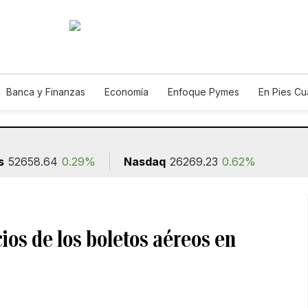
Banca y Finanzas
Economía
Enfoque Pymes
En Pies C
n
s
52658.64
0.29%
Nasdaq
26269.23
0.62%
ios de los boletos aéreos en