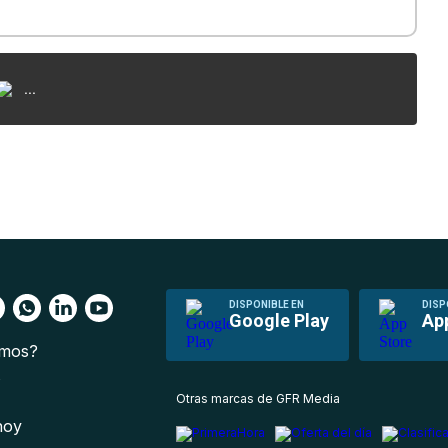
...
DISPONIBLE EN
DISP
Google Play
Ap
omos?
s
Otras marcas de GFR Media
 hoy