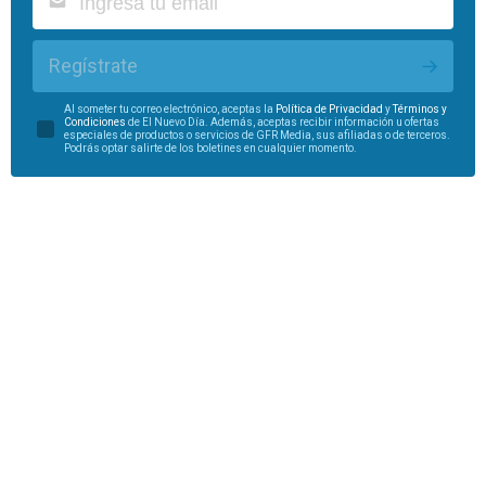
Regístrate
Al someter tu correo electrónico, aceptas la
Política de Privacidad
y
Términos y
Condiciones
de El Nuevo Día. Además, aceptas recibir información u ofertas
especiales de productos o servicios de GFR Media, sus afiliadas o de terceros.
Podrás optar salirte de los boletines en cualquier momento.