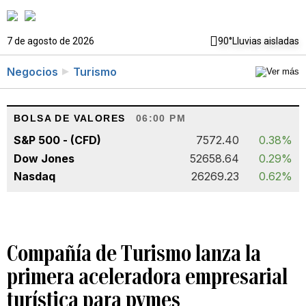
7 de agosto de 2026
90°
Lluvias aisladas
Negocios
Turismo
BOLSA DE VALORES
06:00 PM
S&P 500 - (CFD)
7572.40
0.38%
Dow Jones
52658.64
0.29%
Nasdaq
26269.23
0.62%
Compañía de Turismo lanza la
primera aceleradora empresarial
turística para pymes