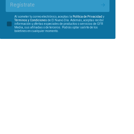
Regístrate
Al someter tu correo electrónico, aceptas la
Política de Privacidad
y
Términos y Condiciones
de El Nuevo Día. Además, aceptas recibir
información u ofertas especiales de productos o servicios de GFR
Media, sus afiliadas o de terceros. Podrás optar salirte de los
boletines en cualquier momento.