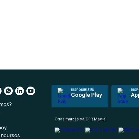
DISPONIBLE EN
DISP
Google Play
Ap
omos?
s
Otras marcas de GFR Media
 hoy
oncursos