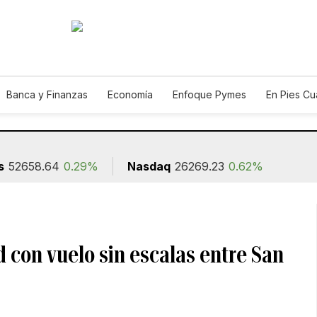
Banca y Finanzas
Economía
Enfoque Pymes
En Pies C
n
s
52658.64
0.29%
Nasdaq
26269.23
0.62%
d con vuelo sin escalas entre San