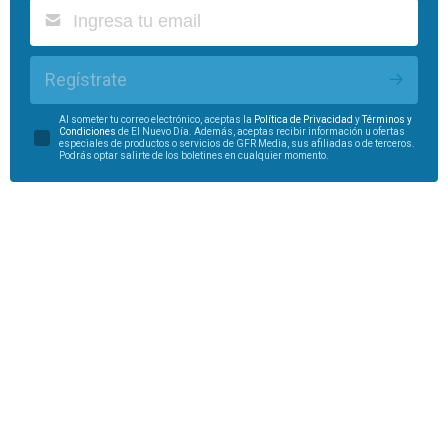
Regístrate
Al someter tu correo electrónico, aceptas la
Política de Privacidad
y
Términos y
Condiciones
de El Nuevo Día. Además, aceptas recibir información u ofertas
especiales de productos o servicios de GFR Media, sus afiliadas o de terceros.
Podrás optar salirte de los boletines en cualquier momento.