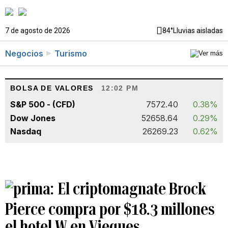
7 de agosto de 2026
84°
Lluvias aisladas
Negocios
Turismo
BOLSA DE VALORES
12:02 PM
S&P 500 - (CFD)
7572.40
0.38%
Dow Jones
52658.64
0.29%
Nasdaq
26269.23
0.62%
El criptomagnate Brock
Pierce compra por $18.3 millones
el hotel W en Vieques