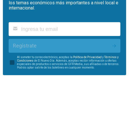
los temas económicos más importantes a nivel local e
internacional.
Regístrate
Al someter tu correo electrónico, aceptas la
Política de Privacidad
y
Términos y
Condiciones
de El Nuevo Día. Además, aceptas recibir información u ofertas
especiales de productos o servicios de GFR Media, sus afiliadas o de terceros.
Podrás optar salirte de los boletines en cualquier momento.