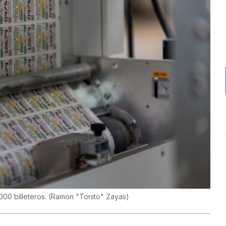
000 billeteros.
(
Ramon "Tonito" Zayas
)