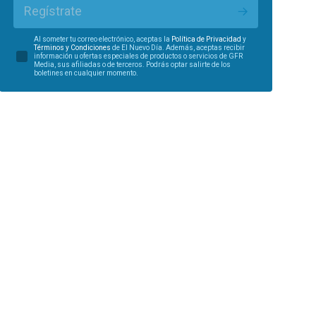
Regístrate
Al someter tu correo electrónico, aceptas la
Política de Privacidad
y
Términos y Condiciones
de El Nuevo Día. Además, aceptas recibir
información u ofertas especiales de productos o servicios de GFR
Media, sus afiliadas o de terceros. Podrás optar salirte de los
boletines en cualquier momento.