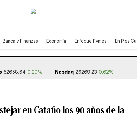
Banca y Finanzas
Economía
Enfoque Pymes
En Pies C
n
s
52658.64
0.29%
Nasdaq
26269.23
0.62%
tejar en Cataño los 90 años de la