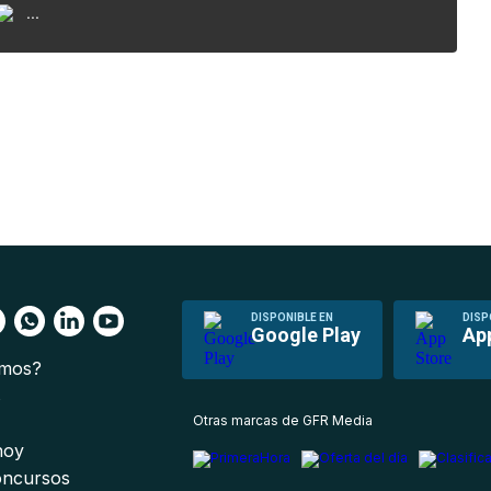
...
DISPONIBLE EN
DISP
Google Play
Ap
omos?
s
Otras marcas de GFR Media
 hoy
oncursos