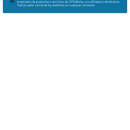
especiales de productos o servicios de GFR Media, sus afiliadas o de terceros.
Podrás optar salirte de los boletines en cualquier momento.